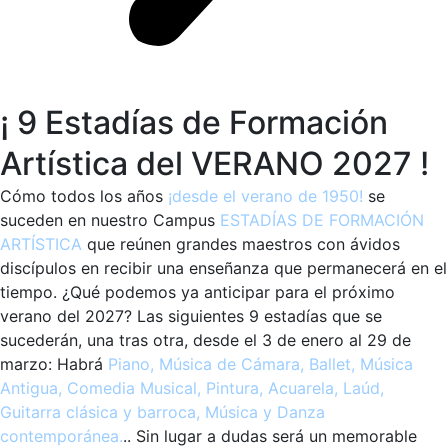
¡ 9 Estadías de Formación
Artística del VERANO 2027 !
Cómo todos los años
¡desde el verano de 1950!
se
suceden en nuestro Campus
ESTADÍAS DE FORMACIÓN
ARTÍSTICA
que reúnen grandes maestros con ávidos
discípulos en recibir una enseñanza que permanecerá en el
tiempo. ¿Qué podemos ya anticipar para el próximo
verano del 2027? Las siguientes 9 estadías que se
sucederán, una tras otra, desde el 3 de enero al 29 de
marzo: Habrá
Piano, Música de Cámara, Ballet, Música
Antigua, Comedia Musical, Pintura, Acuarela, Laúd,
Guitarra clásica y barroca, Música y Danza
contemporánea.
.. Sin lugar a dudas será un memorable